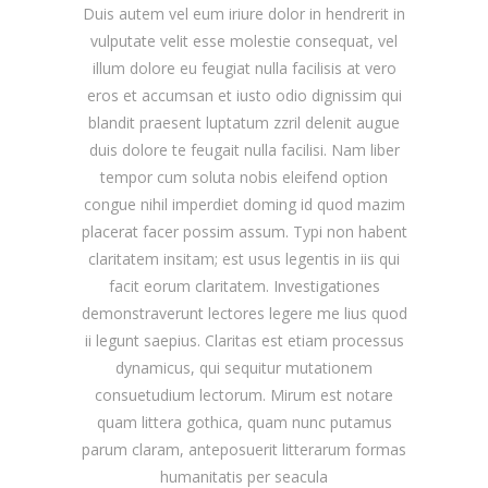
Duis autem vel eum iriure dolor in hendrerit in
vulputate velit esse molestie consequat, vel
illum dolore eu feugiat nulla facilisis at vero
eros et accumsan et iusto odio dignissim qui
blandit praesent luptatum zzril delenit augue
duis dolore te feugait nulla facilisi. Nam liber
tempor cum soluta nobis eleifend option
congue nihil imperdiet doming id quod mazim
placerat facer possim assum. Typi non habent
claritatem insitam; est usus legentis in iis qui
facit eorum claritatem. Investigationes
demonstraverunt lectores legere me lius quod
ii legunt saepius. Claritas est etiam processus
dynamicus, qui sequitur mutationem
consuetudium lectorum. Mirum est notare
quam littera gothica, quam nunc putamus
parum claram, anteposuerit litterarum formas
humanitatis per seacula